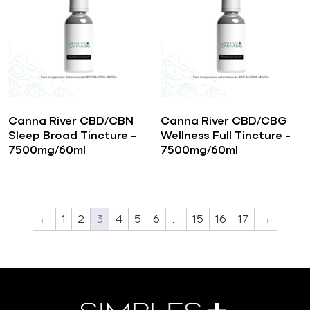
Canna River CBD/CBN
Canna River CBD/CBG
Sleep Broad Tincture –
Wellness Full Tincture –
7500mg/60ml
7500mg/60ml
←
1
2
3
4
5
6
…
15
16
17
→