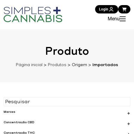
Login
Menu
Produto
Página inicial
>
Produtos
>
Origem
>
Importados
Marcas
+
Concentração CBD
+
Concentração THC