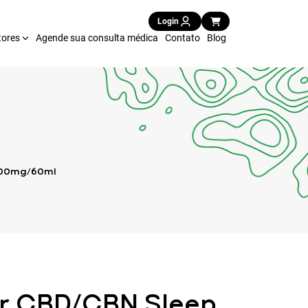
Login
tores
Agende sua consulta médica
Contato
Blog
7500mg/60ml
r CBD/CBN Sleep