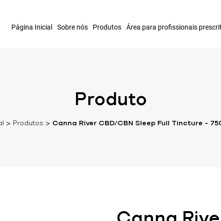
Página Inicial
Sobre nós
Produtos
Área para profissionais prescri
Produto
al
>
Produtos
>
Canna River CBD/CBN Sleep Full Tincture – 
Canna Rive