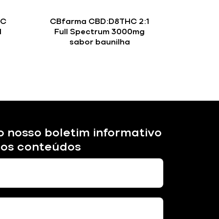
BC
CBfarma CBD:D8THC 2:1
l
Full Spectrum 3000mg
sabor baunilha
o nosso boletim informativo
sos conteúdos