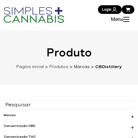
Login
Menu
Produto
Página inicial
>
Produtos
>
Marcas
>
CBDistillery
Marcas
+
Concentração CBD
+
Concentração THC