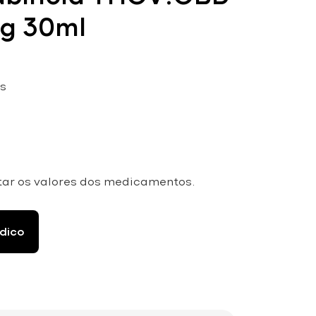
mg 30ml
s
tar os valores dos medicamentos.
dico