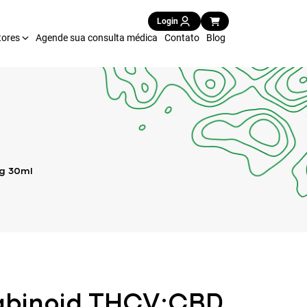
Login
tores
Agende sua consulta médica
Contato
Blog
g 30ml
abinoid THCV:CBD