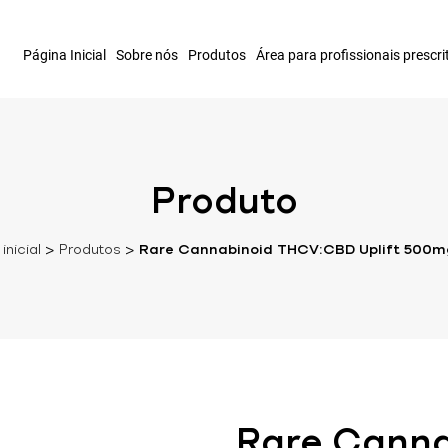
Página Inicial
Sobre nós
Produtos
Área para profissionais prescri
Produto
inicial
>
Produtos
>
Rare Cannabinoid THCV:CBD Uplift 500m
Rare Cann