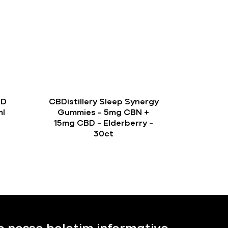
BD
CBDistillery Sleep Synergy
l
Gummies – 5mg CBN +
15mg CBD – Elderberry –
30ct
o nosso boletim informativo