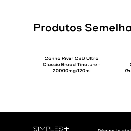
Produtos Semelh
Canna River CBD Ultra
Classic Broad Tincture –
20000mg/120ml
Gu
Página inicial