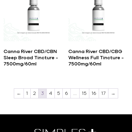
Canna River CBD/CBN
Canna River CBD/CBG
Sleep Broad Tincture –
Wellness Full Tincture –
7500mg/60ml
7500mg/60ml
←
1
2
3
4
5
6
…
15
16
17
→