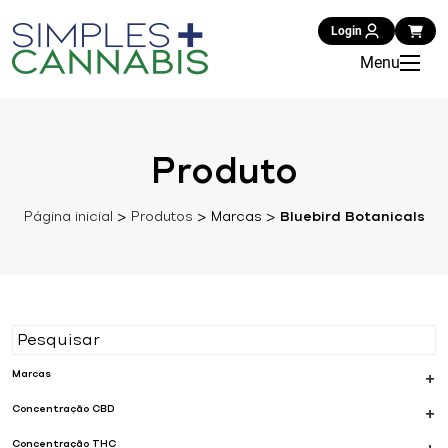
Login
Menu
Produto
Página inicial
>
Produtos
>
Marcas
>
Bluebird Botanicals
Marcas
+
Concentração CBD
+
Concentração THC