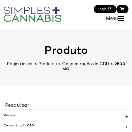
Login
Menu
Produto
Página inicial
>
Produtos
>
Concentração de CBD
>
2500
MG
Marcas
+
Concentração CBD
+