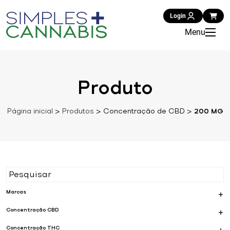
Login
Menu
Produto
Página inicial
>
Produtos
>
Concentração de CBD
>
200 MG
Marcas
+
Concentração CBD
+
Concentração THC