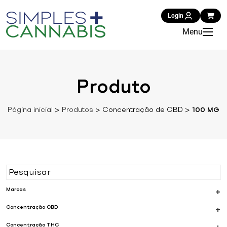
Login
Menu
Produto
Página inicial
>
Produtos
>
Concentração de CBD
>
100 MG
Marcas
+
Concentração CBD
+
Concentração THC