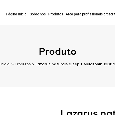
Página Inicial
Sobre nós
Produtos
Área para profissionais prescri
Produto
inicial
>
Produtos
>
Lazarus naturals Sleep + Melatonin 120
Lazarus nat