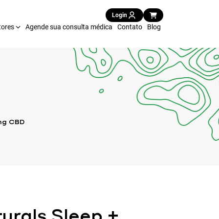
Login
tores
Agende sua consulta médica
Contato
Blog
0mg CBD
urals Sleep +