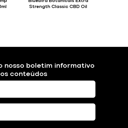
emp
Bluebird Botanicals Extra
0ml
Strength Classic CBD Oil
o nosso boletim informativo
sos conteúdos