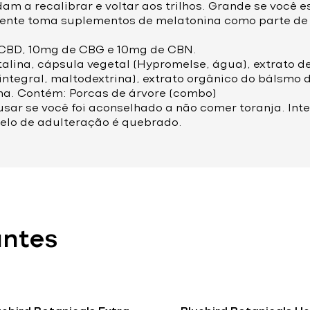
dam a recalibrar e voltar aos trilhos. Grande se você 
lmente toma suplementos de melatonina como parte de 
CBD, 10mg de CBG e 10mg de CBN.
stalina, cápsula vegetal (Hypromelse, água), extrato
 integral, maltodextrina), extrato orgânico do bálsmo 
ina. Contém: Porcas de árvore (combo)
usar se você foi aconselhado a não comer toranja. In
selo de adulteração é quebrado.
antes