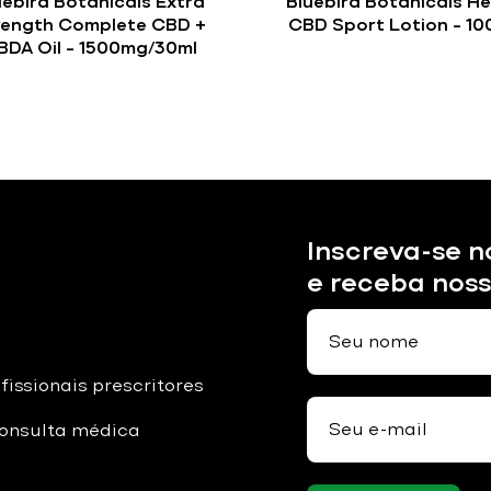
uebird Botanicals Extra
Bluebird Botanicals H
rength Complete CBD +
CBD Sport Lotion – 10
BDA Oil – 1500mg/30ml
Inscreva-se n
e receba nos
fissionais prescritores
onsulta médica