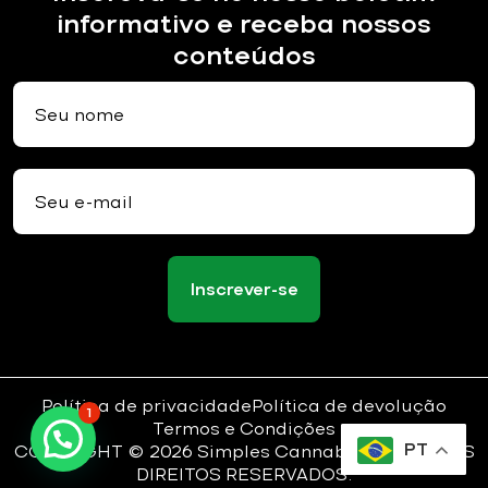
informativo e receba nossos
conteúdos
Inscrever-se
Política de privacidade
Política de devolução
1
Termos e Condições
PT
COPYRIGHT ©
2026
Simples Cannabis
– TODOS OS
DIREITOS RESERVADOS.