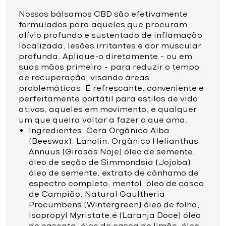
Nossos bálsamos CBD são efetivamente
formulados para aqueles que procuram
alívio profundo e sustentado de inflamação
localizada, lesões irritantes e dor muscular
profunda. Aplique-o diretamente – ou em
suas mãos primeiro – para reduzir o tempo
de recuperação, visando áreas
problemáticas. É refrescante, conveniente e
perfeitamente portátil para estilos de vida
ativos, aqueles em movimento, e qualquer
um que queira voltar a fazer o que ama.
Ingredientes: Cera Orgânica Alba
(Beeswax), Lanolin, Orgânico Helianthus
Annuus (Girasas Noje) óleo de semente,
óleo de seção de Simmondsia (Jojoba)
óleo de semente, extrato de cânhamo de
espectro completo, mentol, óleo de casca
de Campião, Natural Gaultheria
Procumbens (Wintergreen) óleo de folha,
Isopropyl Myristate,é (Laranja Doce) óleo
de cascata, óleo de casca de limão, óleo