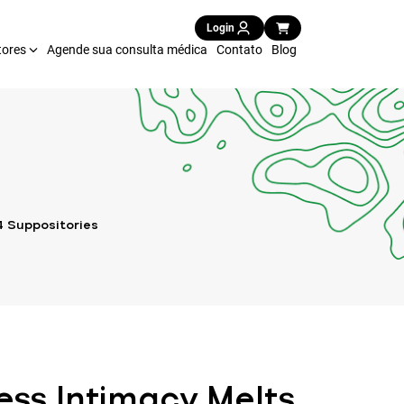
Login
tores
Agende sua consulta médica
Contato
Blog
4 Suppositories
ess Intimacy Melts